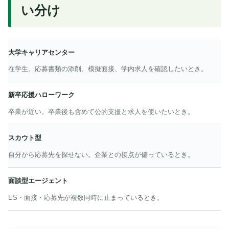
い分け
大学キャリアセンター
相
向
談
い
在学生。応募書類の添削、模擬面接、学内求人を確認したいとき。
先
て
い
新卒応援ハローワーク
る
状
卒業が近い。卒業後も含めて公的支援と求人を使いたいとき。
況
スカウト型
自分から応募先を探せない。企業との接点が偏っているとき。
面談型エージェント
ES・面接・応募先が複数同時に止まっているとき。