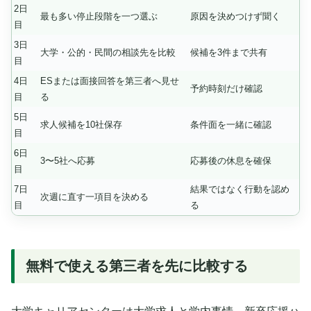
2日
最も多い停止段階を一つ選ぶ
原因を決めつけず聞く
目
3日
大学・公的・民間の相談先を比較
候補を3件まで共有
目
4日
ESまたは面接回答を第三者へ見せ
予約時刻だけ確認
目
る
5日
求人候補を10社保存
条件面を一緒に確認
目
6日
3〜5社へ応募
応募後の休息を確保
目
7日
結果ではなく行動を認め
次週に直す一項目を決める
目
る
無料で使える第三者を先に比較する