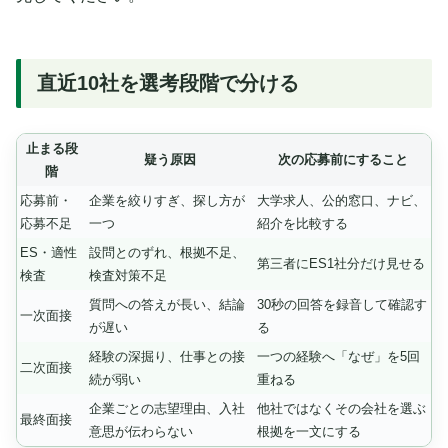
直近10社を選考段階で分ける
止まる段
疑う原因
次の応募前にすること
階
応募前・
企業を絞りすぎ、探し方が
大学求人、公的窓口、ナビ、
応募不足
一つ
紹介を比較する
ES・適性
設問とのずれ、根拠不足、
第三者にES1社分だけ見せる
検査
検査対策不足
質問への答えが長い、結論
30秒の回答を録音して確認す
一次面接
が遅い
る
経験の深掘り、仕事との接
一つの経験へ「なぜ」を5回
二次面接
続が弱い
重ねる
企業ごとの志望理由、入社
他社ではなくその会社を選ぶ
最終面接
意思が伝わらない
根拠を一文にする