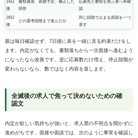
14日
書類通過、面接予定、修正した
応募先と書類を第三者へ再確
後
回答
認
28日
同じ段階で止まる原因を一つ
どの選考段階まで進んだか
後
直す
親は毎日確認せず、7日後に表を一緒に見る約束だけをし
ます。内定がなくても、書類落ちから一次面接へ進むよう
になったなら改善です。逆に応募数だけ増え、停止段階が
変わらないなら、数ではなく内容を直します。
全滅後の求人で焦って決めないための確
認文
内定が欲しい気持ちが強いと、求人票の不明点を聞かずに
進めがちです。面接や面談では、次のように事実を確認し