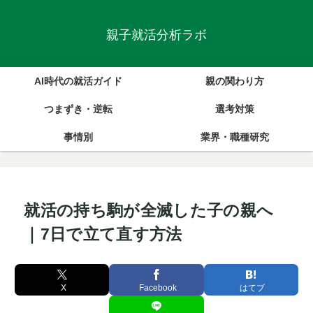
親子就活分析ラボ
AI時代の就活ガイド
親の関わり方
つまずき・逆転
選考対策
事情別
業界・職種研究
就活の持ち駒が全滅した子の親へ
｜7日で立て直す方法
X
Facebook
はてブ