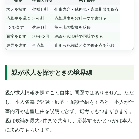
作業
今週の目安
完了条件
求人を探す
候補10社
仕事内容・勤務地・応募期限を保存
応募先を選ぶ
3〜5社
応募理由を各社一文で書ける
ESを直す
代表1社
第三者の指摘を反映
面接を直す
30分×2回
結論から30秒で回答できる
結果を残す
全応募
止まった段階と次の修正点を記録
親が求人を探すときの境界線
親が求人情報を探すこと自体は問題ではありません。ただ
し、本人名義で登録・応募・面談予約をすると、本人が仕
事内容や志望理由を説明できず、選考でもつまずきます。
親は候補を最大3件まで共有し、応募するかどうかは本人
に決めてもらいます。