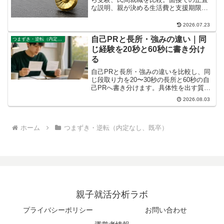
な説明、親が決める生活費と支援期限を
解説します。
2026.07.23
自己PRと長所・強みの違い｜同
つまずき・逆転（内定なし、既卒）
じ経験を20秒と60秒に書き分け
る
自己PRと長所・強みの違いを比較し、同
じ段取り力を20〜30秒の長所と60秒の自
己PRへ書き分けます。具体性を出す質
問、例文、親が代筆せず手伝う方法も分
2026.08.03
かります。
ホーム
つまずき・逆転（内定なし、既卒）
親子就活分析ラボ
プライバシーポリシー
お問い合わせ