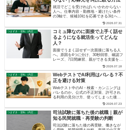
就活でどこを受ければいいかわからない
人へ。仕事内容・勤務地・避けたい条件
の3軸で、候補10社を応募できる3社へ絞
る手順を解説します。
2026.07.31
コミュ障なのに面接で上手く話せ
つまずき・逆転（内定なし、既卒）
るようになる就活生ってどんな
人？
面接でうまく話せず一次面接に落ちる人
へ。原因を4つに分け、30秒回答、確認フ
レーズ、7日間練習、親ができる支援を具
体的に解説します。
2026.07.18
WebテストでAI利用はバレる？不
つまずき・逆転（内定なし、既卒）
正を避ける対策
Webテスト中のAI・検索・カンニングは
バレるのか。公式の不正対策、許可され
る利用の見分け方、使ってしまった後の
対応、試験前の安全なAI活用を解説しま
2026.07.23
す。
司法試験に落ちた後の就職｜親が
つまずき・逆転（内定なし、既卒）
知る民間就職・再受験の判断
司法試験に落ちた後の再受験、働きなが
ら受験、民間就職を比較。面接での正直