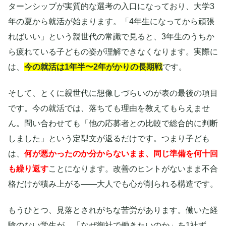
ターンシップが実質的な選考の入口になっており、大学3
年の夏から就活が始まります。「4年生になってから頑張
ればいい」という親世代の常識で見ると、3年生のうちか
ら疲れている子どもの姿が理解できなくなります。実際に
は、
今の就活は1年半〜2年がかりの長期戦
です。
そして、とくに親世代に想像しづらいのが表の最後の項目
です。今の就活では、落ちても理由を教えてもらえませ
ん。問い合わせても「他の応募者との比較で総合的に判断
しました」という定型文が返るだけです。つまり子ども
は、
何が悪かったのか分からないまま、同じ準備を何十回
も繰り返す
ことになります。改善のヒントがないまま不合
格だけが積み上がる——大人でも心が削られる構造です。
もうひとつ、見落とされがちな苦労があります。働いた経
験のない学生が、「なぜ御社で働きたいのか」を1社ず