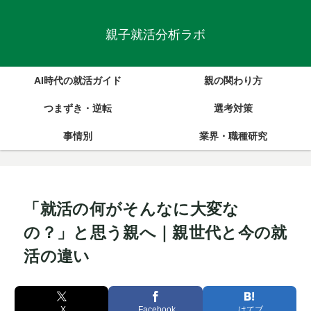
親子就活分析ラボ
AI時代の就活ガイド
親の関わり方
つまずき・逆転
選考対策
事情別
業界・職種研究
「就活の何がそんなに大変な
の？」と思う親へ｜親世代と今の就
活の違い
X
Facebook
はてブ