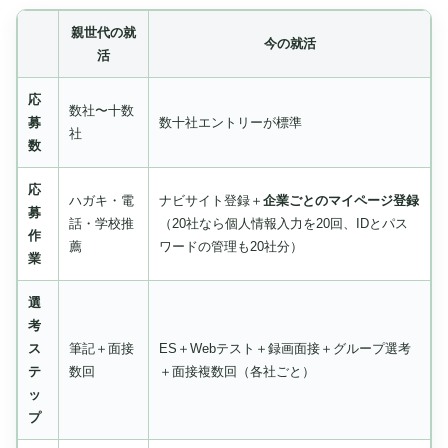
親世代の就
今の就活
活
応
数社〜十数
募
数十社エントリーが標準
社
数
応
ハガキ・電
ナビサイト登録＋
企業ごとのマイページ登録
募
話・学校推
（20社なら個人情報入力を20回、IDとパス
作
薦
ワードの管理も20社分）
業
選
考
ス
筆記＋面接
ES＋Webテスト＋録画面接＋グループ選考
テ
数回
＋面接複数回（各社ごと）
ッ
プ