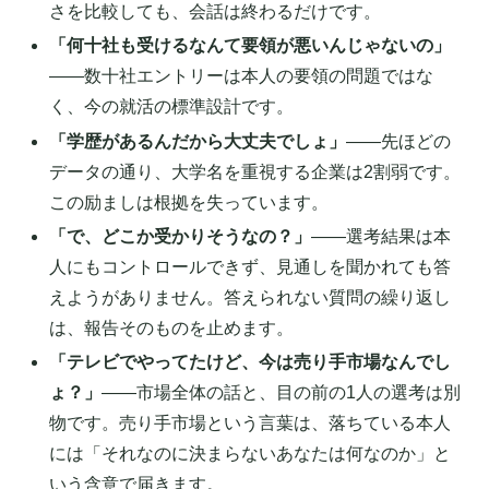
さを比較しても、会話は終わるだけです。
「何十社も受けるなんて要領が悪いんじゃないの」
——数十社エントリーは本人の要領の問題ではな
く、今の就活の標準設計です。
「学歴があるんだから大丈夫でしょ」
——先ほどの
データの通り、大学名を重視する企業は2割弱です。
この励ましは根拠を失っています。
「で、どこか受かりそうなの？」
——選考結果は本
人にもコントロールできず、見通しを聞かれても答
えようがありません。答えられない質問の繰り返し
は、報告そのものを止めます。
「テレビでやってたけど、今は売り手市場なんでし
ょ？」
——市場全体の話と、目の前の1人の選考は別
物です。売り手市場という言葉は、落ちている本人
には「それなのに決まらないあなたは何なのか」と
いう含意で届きます。