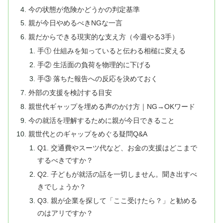
今の状態が危険かどうかの判定基準
親が今日やめるべきNGな一言
親だからできる現実的な支え方（今週やる3手）
手① 仕組みを知っていると伝わる相槌に変える
手② 生活面の負荷を物理的に下げる
手③ 落ちた報告への反応を決めておく
外部の支援を検討する目安
親世代ギャップを埋める声のかけ方｜NG→OKワード
今の就活を理解するために親が今日できること
親世代とのギャップをめぐる疑問Q&A
Q1. 交通費やスーツ代など、お金の支援はどこまで
するべきですか？
Q2. 子どもが就活の話を一切しません。聞き出すべ
きでしょうか？
Q3. 親が企業を探して「ここ受けたら？」と勧める
のはアリですか？