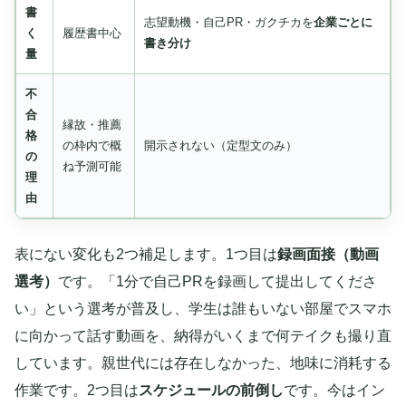
書
志望動機・自己PR・ガクチカを
企業ごとに
く
履歴書中心
書き分け
量
不
合
縁故・推薦
格
の枠内で概
開示されない（定型文のみ）
の
ね予測可能
理
由
表にない変化も2つ補足します。1つ目は
録画面接（動画
選考）
です。「1分で自己PRを録画して提出してくださ
い」という選考が普及し、学生は誰もいない部屋でスマホ
に向かって話す動画を、納得がいくまで何テイクも撮り直
しています。親世代には存在しなかった、地味に消耗する
作業です。2つ目は
スケジュールの前倒し
です。今はイン