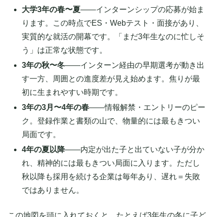
大学3年の春〜夏
——インターンシップの応募が始ま
ります。この時点でES・Webテスト・面接があり、
実質的な就活の開幕です。「まだ3年生なのに忙しそ
う」は正常な状態です。
3年の秋〜冬
——インターン経由の早期選考が動き出
す一方、周囲との進度差が見え始めます。焦りが最
初に生まれやすい時期です。
3年の3月〜4年の春
——情報解禁・エントリーのピー
ク。登録作業と書類の山で、物量的には最もきつい
局面です。
4年の夏以降
——内定が出た子と出ていない子が分か
れ、精神的には最もきつい局面に入ります。ただし
秋以降も採用を続ける企業は毎年あり、遅れ＝失敗
ではありません。
この地図を頭に入れておくと、たとえば3年生の冬に子ど