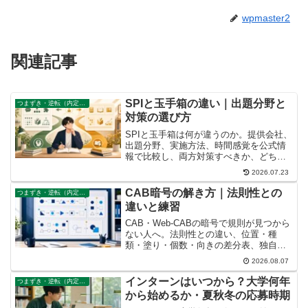
wpmaster2
関連記事
SPIと玉手箱の違い｜出題分野と
つまずき・逆転（内定なし、既卒）
対策の選び方
SPIと玉手箱は何が違うのか。提供会社、
出題分野、実施方法、時間感覚を公式情
報で比較し、両方対策すべきか、どちら
から始めるかを解説します。
2026.07.23
CAB暗号の解き方｜法則性との
つまずき・逆転（内定なし、既卒）
違いと練習
CAB・Web-CABの暗号で規則が見つから
ない人へ。法則性との違い、位置・種
類・塗り・個数・向きの差分表、独自練
習15問を解説します。
2026.08.07
インターンはいつから？大学何年
つまずき・逆転（内定なし、既卒）
から始めるか・夏秋冬の応募時期