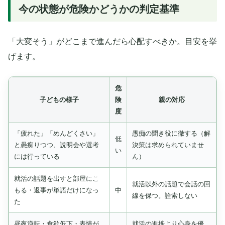
今の状態が危険かどうかの判定基準
「大変そう」がどこまで進んだら心配すべきか。目安を挙
げます。
危
子どもの様子
険
親の対応
度
「疲れた」「めんどくさい」
愚痴の聞き役に徹する（解
低
と愚痴りつつ、説明会や選考
決策は求められていませ
い
には行っている
ん）
就活の話題を出すと部屋にこ
就活以外の話題で会話の回
もる・返事が単語だけになっ
中
線を保つ。詮索しない
た
昼夜逆転・食欲低下・表情が
就活の進捗より心身を優