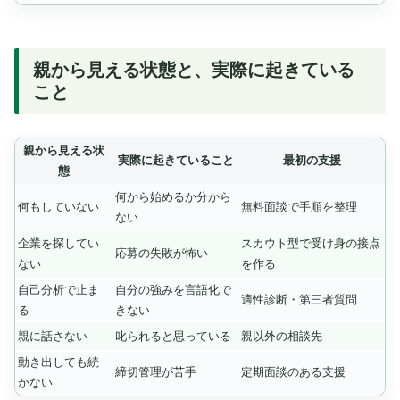
親から見える状態と、実際に起きている
こと
親から見える状
実際に起きていること
最初の支援
態
何から始めるか分から
何もしていない
無料面談で手順を整理
ない
企業を探してい
スカウト型で受け身の接点
応募の失敗が怖い
ない
を作る
自己分析で止ま
自分の強みを言語化で
適性診断・第三者質問
る
きない
親に話さない
叱られると思っている
親以外の相談先
動き出しても続
締切管理が苦手
定期面談のある支援
かない