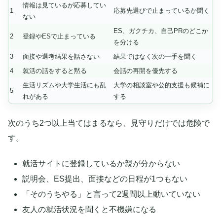
情報は見ているが応募してい
1
応募先選びで止まっているか聞く
ない
ES、ガクチカ、自己PRのどこか
2
登録やESで止まっている
を分ける
3
面接や選考結果を話さない
結果ではなく次の一手を聞く
4
就活の話をすると黙る
会話の再開を優先する
生活リズムや大学生活にも乱
大学の相談室や公的支援も候補に
5
れがある
する
次のうち2つ以上当てはまるなら、見守りだけでは危険で
す。
就活サイトに登録しているか親が分からない
説明会、ES提出、面接などの日程が1つもない
「そのうちやる」と言って2週間以上動いていない
友人の就活状況を聞くと不機嫌になる