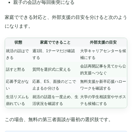
親子の会話が毎回衝突になる
家庭でできる対応と、外部支援の目安を分けると次のよう
になります。
状態
家庭でできること
外部支援の目安
就活の話はで
週1回、1テーマだけ確認
大学キャリアセンターを候
きる
する
補にする
会話再開記事を見てから公
話すと黙る
質問を選択式に変える
的支援へつなぐ
応募予定がな
応募、ES、面接のどこで
無料支援か新卒応援ハロー
い
止まるか分ける
ワークを確認する
生活リズムも
就活の話題を一度止め、生
大学の学生相談室やサポス
崩れている
活状況を確認する
テも候補にする
この場合、無料の第三者面談が最初の選択肢です。