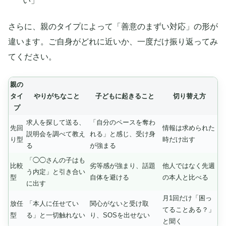
い」
さらに、親のタイプによって「善意のまずい対応」の形が
違います。ご自身がどれに近いか、一度だけ振り返ってみ
てください。
親の
タイ
やりがちなこと
子どもに起きること
切り替え方
プ
求人を探して送る、
「自分のペースを奪わ
先回
情報は求められた
説明会を調べて教え
れる」と感じ、受け身
り型
時だけ出す
る
が強まる
「◯◯さんの子はも
比較
劣等感が強まり、話題
他人ではなく先週
う内定」と引き合い
型
自体を避ける
の本人と比べる
に出す
月1回だけ「困っ
放任
「本人に任せてい
関心がないと受け取
てることある？」
型
る」と一切触れない
り、SOSを出せない
と聞く