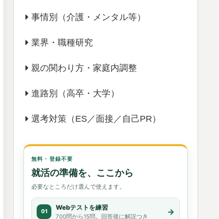
事情別（介護・メンタル等）
業界・職種研究
親の関わり方・家庭内調整
進路別（高卒・大学）
選考対策（ES／面接／自己PR）
無料・登録不要
就活の準備を、ここから
必要なところだけ選んで使えます。
Webテストを練習
→
01
700問から15問。回答後に解説つき