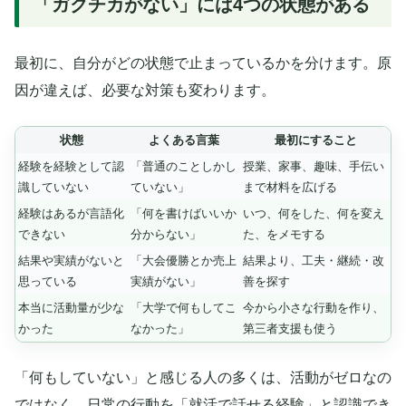
「ガクチカがない」には4つの状態がある
最初に、自分がどの状態で止まっているかを分けます。原
因が違えば、必要な対策も変わります。
状態
よくある言葉
最初にすること
経験を経験として認
「普通のことしかし
授業、家事、趣味、手伝い
識していない
ていない」
まで材料を広げる
経験はあるが言語化
「何を書けばいいか
いつ、何をした、何を変え
できない
分からない」
た、をメモする
結果や実績がないと
「大会優勝とか売上
結果より、工夫・継続・改
思っている
実績がない」
善を探す
本当に活動量が少な
「大学で何もしてこ
今から小さな行動を作り、
かった
なかった」
第三者支援も使う
「何もしていない」と感じる人の多くは、活動がゼロなの
ではなく、日常の行動を「就活で話せる経験」と認識でき