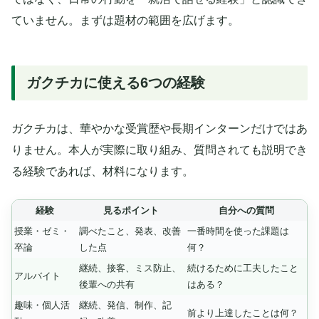
ていません。まずは題材の範囲を広げます。
ガクチカに使える6つの経験
ガクチカは、華やかな受賞歴や長期インターンだけではあ
りません。本人が実際に取り組み、質問されても説明でき
る経験であれば、材料になります。
経験
見るポイント
自分への質問
授業・ゼミ・
調べたこと、発表、改善
一番時間を使った課題は
卒論
した点
何？
継続、接客、ミス防止、
続けるために工夫したこと
アルバイト
後輩への共有
はある？
趣味・個人活
継続、発信、制作、記
前より上達したことは何？