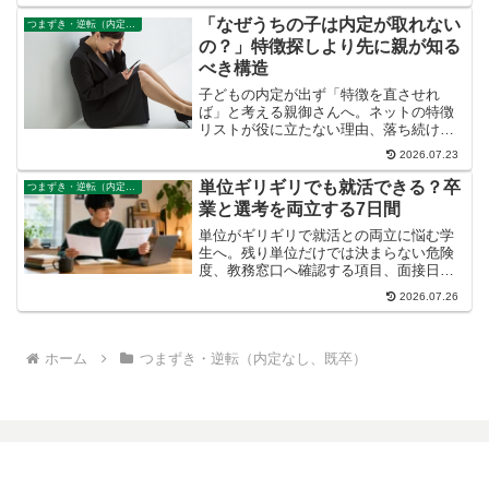
「なぜうちの子は内定が取れない
つまずき・逆転（内定なし、既卒）
の？」特徴探しより先に親が知る
べき構造
子どもの内定が出ず「特徴を直させれ
ば」と考える親御さんへ。ネットの特徴
リストが役に立たない理由、落ち続ける
本当の構造、親ができる現実的な立て直
2026.07.23
しを解説します。
単位ギリギリでも就活できる？卒
つまずき・逆転（内定なし、既卒）
業と選考を両立する7日間
単位がギリギリで就活との両立に悩む学
生へ。残り単位だけでは決まらない危険
度、教務窓口へ確認する項目、面接日程
の相談文、7日間の立て直し方を解説しま
2026.07.26
す。
ホーム
つまずき・逆転（内定なし、既卒）