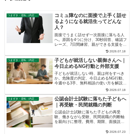
コミュ障なのに面接で上手く話せ
つまずき・逆転（内定なし、既卒）
るようになる就活生ってどんな
人？
面接でうまく話せず一次面接に落ちる人
へ。原因を4つに分け、30秒回答、確認フ
レーズ、7日間練習、親ができる支援を具
体的に解説します。
2026.07.18
子どもが就活しない親御さんへ｜
つまずき・逆転（内定なし、既卒）
今日止めるNG行動と外部支援
子どもが就活しない時、親は何をすべき
か。危険度の判定、今日止めるNG行動、
今週やる3手、無料相談の使い方を解説し
ます。
2026.07.18
公認会計士試験に落ちた子どもへ
つまずき・逆転（内定なし、既卒）
｜再受験・民間就職の判断
公認会計士試験に落ちた子どもの再受
験、働きながら受験、民間就職の判断軸
を親向けに整理。費用、期限、面接説
明、無料支援を解説します。
2026.07.23