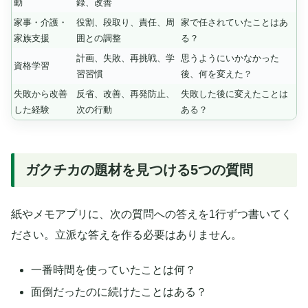
動
録、改善
家事・介護・
役割、段取り、責任、周
家で任されていたことはあ
家族支援
囲との調整
る？
計画、失敗、再挑戦、学
思うようにいかなかった
資格学習
習習慣
後、何を変えた？
失敗から改善
反省、改善、再発防止、
失敗した後に変えたことは
した経験
次の行動
ある？
ガクチカの題材を見つける5つの質問
紙やメモアプリに、次の質問への答えを1行ずつ書いてく
ださい。立派な答えを作る必要はありません。
一番時間を使っていたことは何？
面倒だったのに続けたことはある？