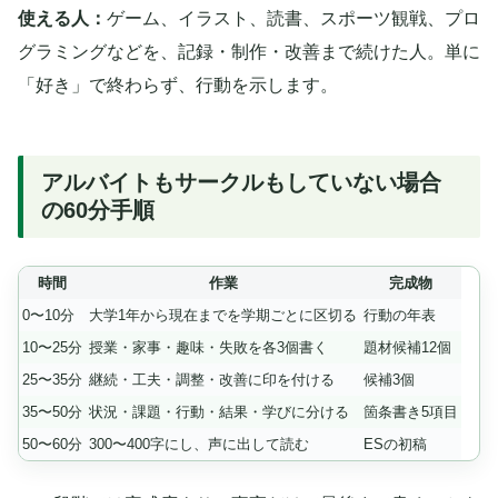
使える人：
ゲーム、イラスト、読書、スポーツ観戦、プロ
グラミングなどを、記録・制作・改善まで続けた人。単に
「好き」で終わらず、行動を示します。
アルバイトもサークルもしていない場合
の60分手順
時間
作業
完成物
0〜10分
大学1年から現在までを学期ごとに区切る
行動の年表
10〜25分
授業・家事・趣味・失敗を各3個書く
題材候補12個
25〜35分
継続・工夫・調整・改善に印を付ける
候補3個
35〜50分
状況・課題・行動・結果・学びに分ける
箇条書き5項目
50〜60分
300〜400字にし、声に出して読む
ESの初稿